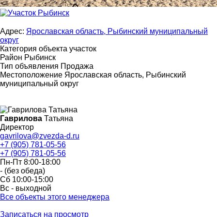
Адрес:
Ярославская область, Рыбинский муниципальный
округ
Категория объекта
участок
Район
Рыбинск
Тип объявления
Продажа
Местоположение
Ярославская область, Рыбинский
муниципальный округ
Гаврилова
Татьяна
Директор
gavrilova@zvezda-d.ru
+7 (905) 781-05-56
+7 (905) 781-05-56
Пн-Пт 8:00-18:00
- (без обеда)
Сб 10:00-15:00
Вс - выходной
Все объекты этого менеджера
Записаться на просмотр