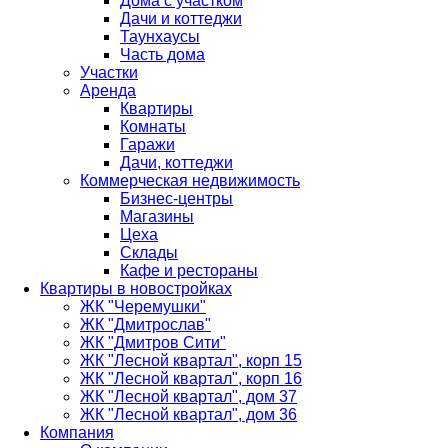
Дома с участком
Дачи и коттеджи
Таунхаусы
Часть дома
Участки
Аренда
Квартиры
Комнаты
Гаражи
Дачи, коттеджи
Коммерческая недвижимость
Бизнес-центры
Магазины
Цеха
Склады
Кафе и рестораны
Квартиры в новостройках
ЖК "Черемушки"
ЖК "Дмитрослав"
ЖК "Дмитров Сити"
ЖК "Лесной квартал", корп 15
ЖК "Лесной квартал", корп 16
ЖК "Лесной квартал", дом 37
ЖК "Лесной квартал", дом 36
Компания