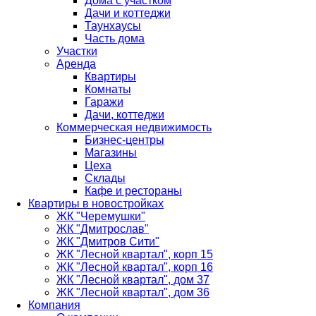
Дома с участком
Дачи и коттеджи
Таунхаусы
Часть дома
Участки
Аренда
Квартиры
Комнаты
Гаражи
Дачи, коттеджи
Коммерческая недвижимость
Бизнес-центры
Магазины
Цеха
Склады
Кафе и рестораны
Квартиры в новостройках
ЖК "Черемушки"
ЖК "Дмитрослав"
ЖК "Дмитров Сити"
ЖК "Лесной квартал", корп 15
ЖК "Лесной квартал", корп 16
ЖК "Лесной квартал", дом 37
ЖК "Лесной квартал", дом 36
Компания