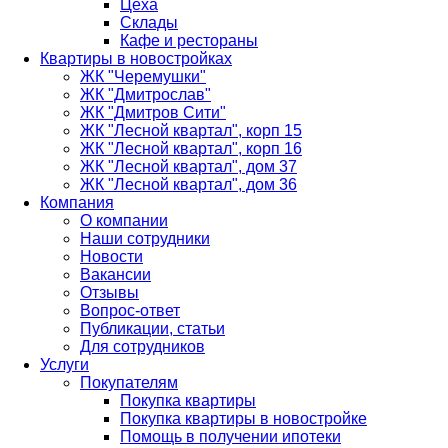
Цеха
Склады
Кафе и рестораны
Квартиры в новостройках
ЖК "Черемушки"
ЖК "Дмитрослав"
ЖК "Дмитров Сити"
ЖК "Лесной квартал", корп 15
ЖК "Лесной квартал", корп 16
ЖК "Лесной квартал", дом 37
ЖК "Лесной квартал", дом 36
Компания
О компании
Наши сотрудники
Новости
Вакансии
Отзывы
Вопрос-ответ
Публикации, статьи
Для сотрудников
Услуги
Покупателям
Покупка квартиры
Покупка квартиры в новостройке
Помощь в получении ипотеки