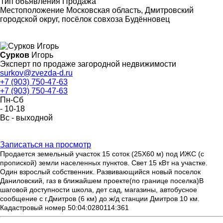
Тип объявления
Продажа
Местоположение
Московская область, Дмитровский
городской округ, посёлок совхоза Будённовец
Сурков
Игорь
Эксперт по продаже загородной недвижимости
surkov@zvezda-d.ru
+7 (903) 750-47-63
+7 (903) 750-47-63
Пн-Cб
- 10-18
Вс - выходной
Записаться на просмотр
Продается земельный участок 15 соток (25Х60 м) под ИЖС (с 
пропиской) земли населенных пунктов. Свет 15 кВт на участке. 
Один взрослый собственник. Развивающийся новый поселок 
Даниловский, газ в ближайшем проекте(по границе поселка)В 
шаговой доступности школа, дет сад, магазины, автобусное 
сообщение с г.Дмитров (6 км) до ж/д станции Дмитров 10 км. 
Кадастровый номер 50:04:0280114:361