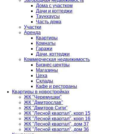
Загородная недвижимость
Дома с участком
Дачи и коттеджи
Таунхаусы
Часть дома
Участки
Аренда
Квартиры
Комнаты
Гаражи
Дачи, коттеджи
Коммерческая недвижимость
Бизнес-центры
Магазины
Цеха
Склады
Кафе и рестораны
Квартиры в новостройках
ЖК "Черемушки"
ЖК "Дмитрослав"
ЖК "Дмитров Сити"
ЖК "Лесной квартал", корп 15
ЖК "Лесной квартал", корп 16
ЖК "Лесной квартал", дом 37
ЖК "Лесной квартал", дом 36