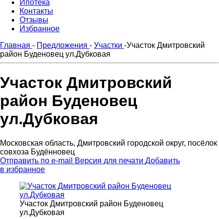
Ипотека
Контакты
Отзывы
Избранное
Главная
-
Предложения
-
Участки
-
Участок Дмитровский
район Буденовец ул.Дубковая
Участок Дмитровский
район Буденовец
ул.Дубковая
Московская область, Дмитровский городской округ, посёлок
совхоза Будённовец
Отправить по e-mail
Версия для печати
Добавить
в избранное
Участок Дмитровский район Буденовец
ул.Дубковая