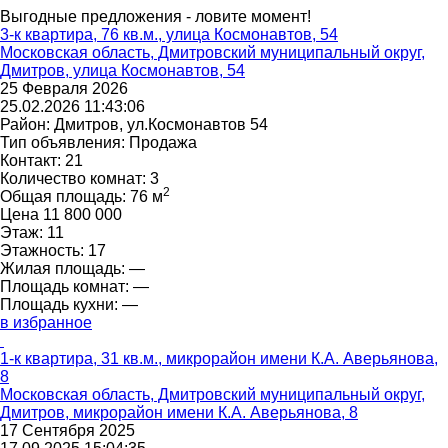
Выгодные предложения - ловите момент!
3-к квартира, 76 кв.м., улица Космонавтов, 54
Московская область, Дмитровский муниципальный округ,
Дмитров, улица Космонавтов, 54
25 Февраля 2026
25.02.2026 11:43:06
Район:
Дмитров, ул.Космонавтов 54
Тип объявления:
Продажа
Контакт:
21
Количество комнат:
3
2
Общая площадь:
76 м
Цена
11 800 000
Этаж:
11
Этажность:
17
Жилая площадь:
—
Площадь комнат:
—
Площадь кухни:
—
в избранное
1-к квартира, 31 кв.м., микрорайон имени К.А. Аверьянова,
8
Московская область, Дмитровский муниципальный округ,
Дмитров, микрорайон имени К.А. Аверьянова, 8
17 Сентября 2025