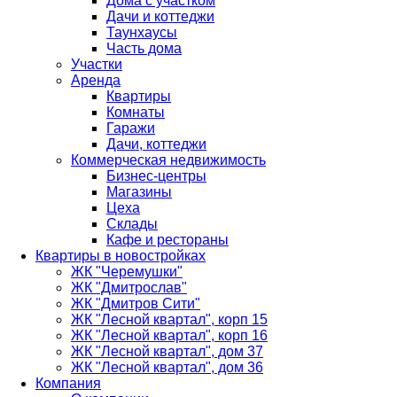
Дома с участком
Дачи и коттеджи
Таунхаусы
Часть дома
Участки
Аренда
Квартиры
Комнаты
Гаражи
Дачи, коттеджи
Коммерческая недвижимость
Бизнес-центры
Магазины
Цеха
Склады
Кафе и рестораны
Квартиры в новостройках
ЖК "Черемушки"
ЖК "Дмитрослав"
ЖК "Дмитров Сити"
ЖК "Лесной квартал", корп 15
ЖК "Лесной квартал", корп 16
ЖК "Лесной квартал", дом 37
ЖК "Лесной квартал", дом 36
Компания