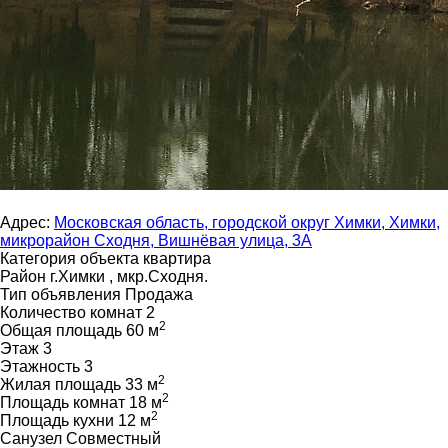
Адрес:
Московская область, городской округ Химки, Химки,
микрорайон Сходня, Вишнёвая улица, 3А
Категория объекта
квартира
Район
г.Химки , мкр.Сходня.
Тип объявления
Продажа
Количество комнат
2
2
Общая площадь
60 м
Этаж
3
Этажность
3
2
Жилая площадь
33 м
2
Площадь комнат
18 м
2
Площадь кухни
12 м
Санузел
Совместный