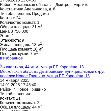
17.09.2025 15:04:35
Район:
Московская область, г. Дмитров, мкр. им.
Константина Аверьянова, д. 8
Тип объявления:
Продажа
Контакт:
24
Количество комнат:
1
2
Общая площадь:
31 м
Цена
3 750 000
Этаж:
1
Этажность:
9
2
Жилая площадь:
18 м
2
Площадь комнат:
18 м
2
Площадь кухни:
7 м
в избранное
2-к квартира, 44 кв.м., улица Г.Г. Королёва, 13
Московская область, Дмитровский муниципальный округ,
посёлок Новое Гришино, улица Г.Г. Королёва, 13
14 Января 2025
14.01.2025 17:46:40
Район:
п.Новое Гришино
Тип объявления:
—
Контакт:
21
Количество комнат:
2
2
Общая площадь:
44 м